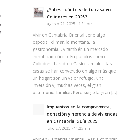
¿Sabes cuánto vale tu casa en
a
Colindres en 2025?
s
agosto 21, 2025 - 1:31 pm
a
Vivir en Cantabria Oriental tiene algo
especial: el mar, la montaña, la
gastronomía… y también un mercado
n
inmobiliario único. En pueblos como
o
Colindres, Laredo o Castro Urdiales, las
casas se han convertido en algo más que
un hogar: son un valor refugio, una
inversión y, muchas veces, el gran
patrimonio familiar. Pero surge la gran […]
Impuestos en la compraventa,
donación y herencia de viviendas
en Cantabria: Guía 2025
julio 27, 2025 - 11:25 am
Vivir en Cantabria Oriental ¿Vas a comprar,