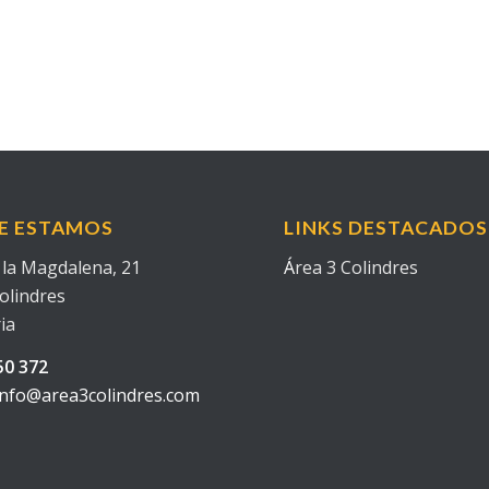
E ESTAMOS
LINKS DESTACADOS
e la Magdalena, 21
Á
rea 3 Colindres
olindres
ia
50 372
info@area3colindres.com