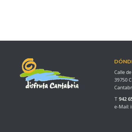
DÓND
Calle d
39750 C
Cantabr
T
942 6
e-Mail: