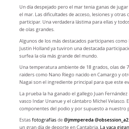
Un día despejado pero el mar tenia ganas de jugar 
el mar. Las dificultades de acceso, lesiones y otra
participar. Una verdadera lástima para ellas y tod
de olas grandes.
Algunos de los más destacados participanes como N
Justin Holland ya tuviron una destacada participaci
surfea la ola más grande del mundo.
Una temperatura ambiente de 18 grados, olas de 7
raiders como Nano Riego nacido en Camargo y otros
Nagai son el ingrediente principal para que este ev
La prueba la ha ganado el gallego Juan Fernández 
vasco Indar Unanue y el cántabro Míchel Velasco. 
componentes del podio y por supuesto a nuestro p
Estas
fotografías
de
@
jmmpereda
@
obsession_a2
un gran día de deporte en Cantabria.
La vaca giga